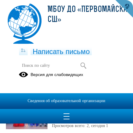
МБОУ ДО «ПЕРВОМАЙСКАЯ
СШ»
Написать письмо
Публикации за Июнь 2026
Версия для слабовидящих
29.06.2026
Вручение золотых
Сведения об образовательной организации
знаков ГТО на
выпускном вечере
Просмотров всего:
2
, сегодня
1