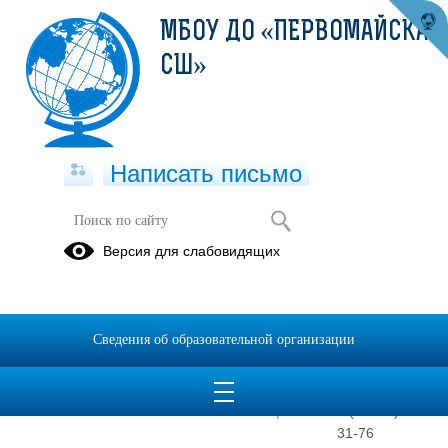
МБОУ ДО «ПЕРВОМАЙСКАЯ
СШ»
Написать письмо
Версия для слабовидящих
Директор
Электронная
приемная
Пангин Роман
Николаевич
Сведения об образовательной организации
E-mail
75sport@mail.ru
Телефон
8 (38245) 2-
31-76