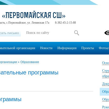
 «ПЕРВОМАЙСКАЯ СШ»
асть, с.Первомайское, ул. Ленинская 17а
8-382-45-2-15-88
сать письмо
овательной организации
Новости
Информация
Проекты
Фотоа
 организации
»
Образование
Осно
Стру
вательные программы
обра
Док
Обр
ограммы
Обра
Руко