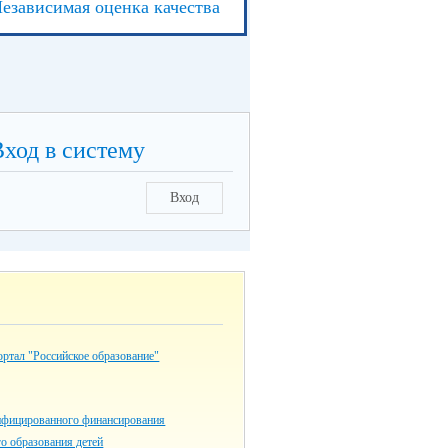
езависимая оценка качества
Вход в систему
Вход
ртал "Российское образование"
ифицированного финансирования
о образования детей