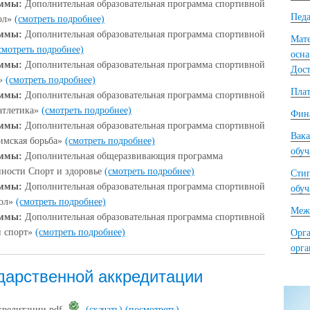
аммы:
Дополнительная образовательная программа спортивной
Педа
бол»
(смотреть подробнее)
аммы:
Дополнительная образовательная программа спортивной
Мате
смотреть подробнее)
осна
аммы:
Дополнительная образовательная программа спортивной
Дост
л»
(смотреть подробнее)
Плат
аммы:
Дополнительная образовательная программа спортивной
 атлетика»
(смотреть подробнее)
Фина
аммы:
Дополнительная образовательная программа спортивной
Вака
римская борьба»
(смотреть подробнее)
обу
аммы:
Дополнительная общеразвивающия программа
нности Спорт и здоровье
(смотреть подробнее)
Сти
аммы:
Дополнительная образовательная программа спортивной
обу
бол»
(смотреть подробнее)
Межд
аммы:
Дополнительная образовательная программа спортивной
й спорт»
(смотреть подробнее)
Орга
орг
дарственной аккредитации
ккредитации.pdf
(скачать)
(посмотреть)