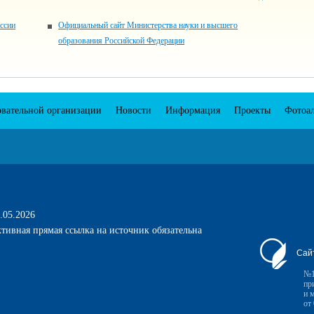
ссии
Официальный сайт Министерства науки и высшего
образования Российской Федерации
овательной организации
Новости
Информация
Проекты
Фотоа
.05.2026
тивная прямая ссылка на источник обязательна
Сай
№1
пр
и 
от