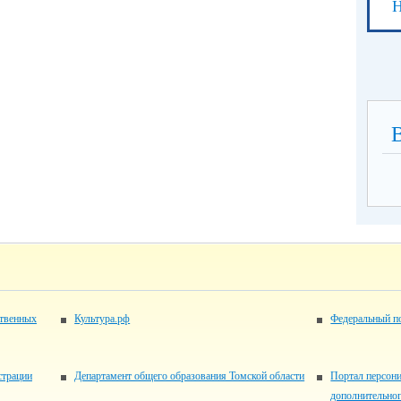
Н
ственных
Культура.рф
Федеральный по
страции
Департамент общего образования Томской области
Портал персон
дополнительног