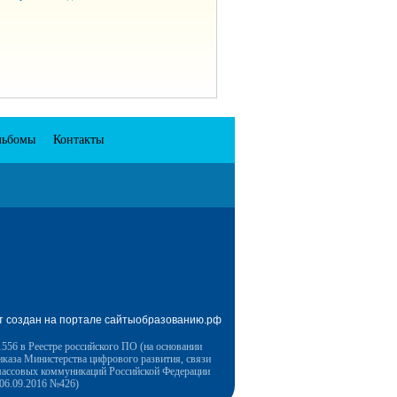
льбомы
Контакты
т создан на портале сайтыобразованию.рф
556 в Реестре российского ПО (на основании
иказа Министерства цифрового развития, связи
массовых коммуникаций Российской Федерации
 06.09.2016 №426)