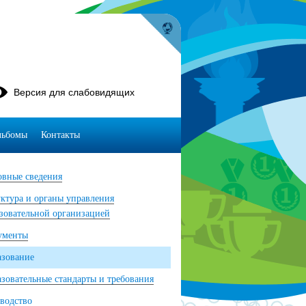
Версия для слабовидящих
льбомы
Контакты
вные сведения
ктура и органы управления
зовательной организацией
ументы
азование
зовательные стандарты и требования
водство